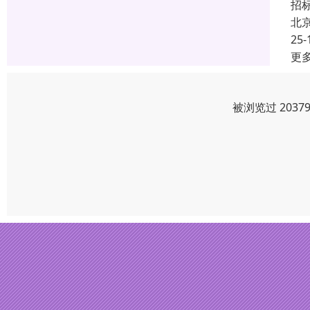
招
北
25-
更
被浏览过 203