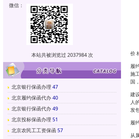
微信：
价 
本站共被浏览过 2037984 次
履
施
国
北京银行保函办理
47
建
北京履约保函代办
40
人
北京银行保函代办
49
发
北京投标保函办理
51
履
北京农民工工资保函
57
从