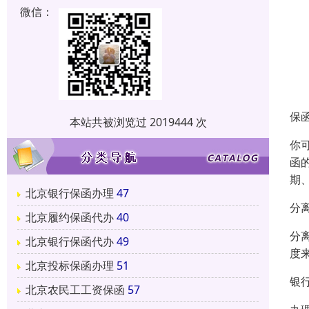
微信：
保
本站共被浏览过 2019444 次
你
函
期
北京银行保函办理
47
分
北京履约保函代办
40
分
北京银行保函代办
49
度
北京投标保函办理
51
银
北京农民工工资保函
57