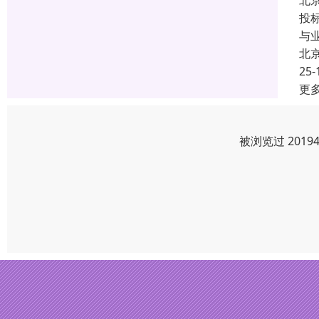
北
投
与
北
25-
更
被浏览过 201