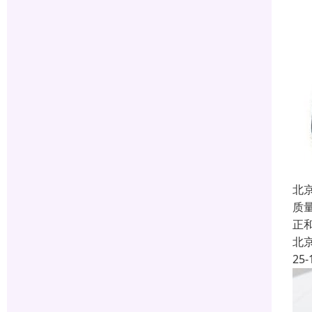
北
质
正
北
25-