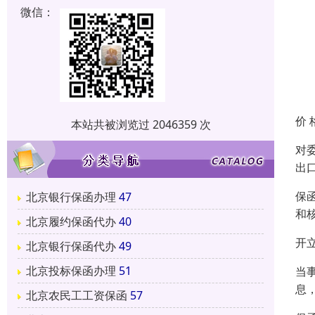
微信：
价 
本站共被浏览过 2046359 次
对
出
保
北京银行保函办理
47
和
北京履约保函代办
40
开
北京银行保函代办
49
北京投标保函办理
51
当
息
北京农民工工资保函
57