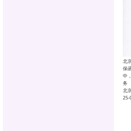
北
保
中
务
北
25-