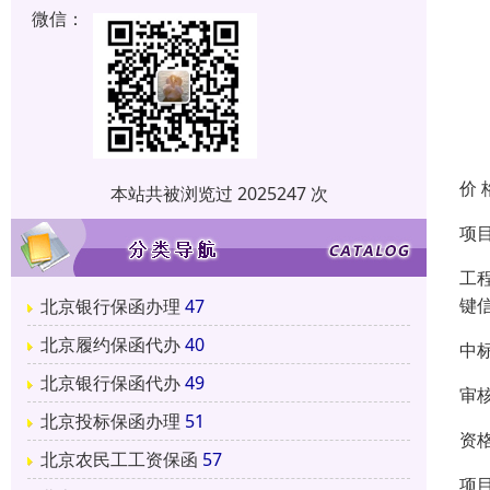
微信：
价 
本站共被浏览过 2025247 次
项
工
键
北京银行保函办理
47
北京履约保函代办
40
中
北京银行保函代办
49
审
北京投标保函办理
51
资
北京农民工工资保函
57
项